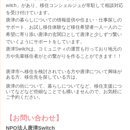
witch」があり、移住コンシェルジュが常駐して相談対応
を受け付けています。
唐津の暮らしについての情報提供や住まい・仕事探しの
サポート、
お試し移住体験など
移住希望者一人一人のご
希望に寄り添い
唐津の玄関口
として唐津と少しずつ繋い
でいくようにサポートをしています。
唐津Switchは、コミュニティの運営も行
っており地元の
方や先輩移住者がとの繋がりを作ることができます！！
唐津市へ移住を検討されている方や唐津について興味が
ある方、移住先を探している方は、
唐津の街について、暮らしについてなど、移住支援につ
いてなどなど些細なことでも構いませんので、お気軽に
ご予約ください。
【お問い合わせ】
NPO法人唐津Switch