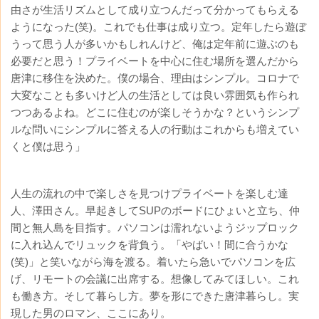
由さが生活リズムとして成り立つんだって分かってもらえる
ようになった(笑)。これでも仕事は成り立つ。定年したら遊ぼ
うって思う人が多いかもしれんけど、俺は定年前に遊ぶのも
必要だと思う！プライベートを中心に住む場所を選んだから
唐津に移住を決めた。僕の場合、理由はシンプル。コロナで
大変なことも多いけど人の生活としては良い雰囲気も作られ
つつあるよね。どこに住むのが楽しそうかな？というシンプ
ルな問いにシンプルに答える人の行動はこれからも増えてい
くと僕は思う」
人生の流れの中で楽しさを見つけプライベートを楽しむ達
人、澤田さん。早起きしてSUPのボードにひょいと立ち、仲
間と無人島を目指す。パソコンは濡れないようジップロック
に入れ込んでリュックを背負う。「やばい！間に合うかな
(笑)」と笑いながら海を渡る。着いたら急いでパソコンを広
げ、リモートの会議に出席する。想像してみてほしい。これ
も働き方。そして暮らし方。夢を形にできた唐津暮らし。実
現した男のロマン、ここにあり。