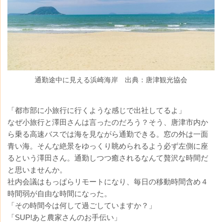
通勤途中に見える浜崎海岸 出典：唐津観光協会
「都市部に小旅行に行くような感じで出社してるよ」
なぜ小旅行と澤田さんは言ったのだろう？そう、唐津市内か
ら乗る高速バスでは海を見ながら通勤できる。窓の外は一面
青い海。そんな絶景をゆっくり眺められるよう必ず左側に座
るという澤田さん。通勤しつつ癒されるなんて贅沢な時間だ
と思いませんか。
社内会議はもっぱらリモートになり、毎日の移動時間含め４
時間弱が自由な時間になった。
「その時間今は何して過ごしていますか？」
「SUP!あと農家さんのお手伝い」