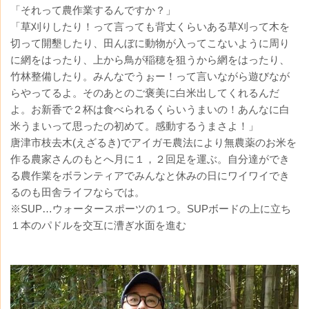
「それって農作業するんですか？」
「草刈りしたり！って言っても背丈くらいある草刈って木を
切って開墾したり、田んぼに動物が入ってこないように周り
に網をはったり、上から鳥が稲穂を狙うから網をはったり、
竹林整備したり。みんなでうぉー！って言いながら遊びなが
らやってるよ。そのあとのご褒美に白米出してくれるんだ
よ。お新香で２杯は食べられるくらいうまいの！あんなに白
米うまいって思ったの初めて。感動するうまさよ！」
唐津市枝去木(えざるき)でアイガモ農法により無農薬のお米を
作る農家さんのもとへ月に１，２回足を運ぶ。自分達ができ
る農作業をボランティアでみんなと休みの日にワイワイでき
るのも田舎ライフならでは。
※SUP…ウォータースポーツの１つ。SUPボードの上に立ち
１本のパドルを交互に漕ぎ水面を進む