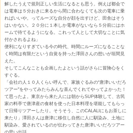
解したうえで規則正しい生活になるとも思う。例えば都会で
は電車は５分おきに来るから間に合わなくても次の電車に乗
ればいいや。ってルーズな自分が顔を出すけど、田舎はそう
はいかない。２０分に１本しか電車がないなら５分前にはホ
ームで待てるようになる。これって人として大切なことに気
付かされるよね」
便利になりすぎている今の時代、時間にルーズになることな
く時間は有限だという自覚を持った澤田さんの想いが垣間見
えた。
そしてこんなことも企画したよという話がさらに冒険心をく
すぐる。
「会社の人１０人くらい呼んで、家族ぐるみの“唐津いいだろ
ツアー”をやってみたらみんな喜んでくれてやってよかった！
て思ったよ。東京から来た人には朝からSUP体験して、古民
家の料亭で唐津産の食材を使った日本料理を堪能してもらっ
て日帰りツアーしたり。そうそう、このCALALIにもお茶しに
来たり」澤田さんは唐津に移住し自然に人に馴染み、土地に
馴染み、愛されているのが伝わってきた唐津いいだろツアー
の思い出話。