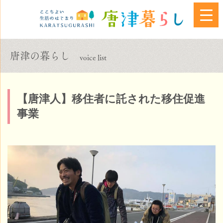
唐津の暮らし
voice list
【唐津人】移住者に託された移住促進
事業