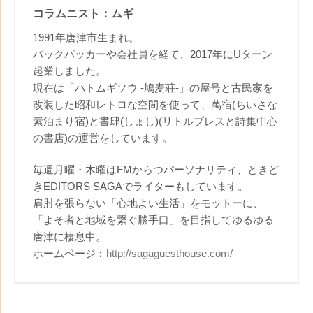
コラムニスト：ムギ
1991年唐津市生まれ。
バックパッカーや会社員を経て、2017年にUターン
起業しました。
現在は「ハトムギソウ -鳩麦荘-」の屋号と古民家を
改装した昭和レトロな空間を使って、萬宿(ちいさな
素泊まり宿)と書肆(しょし)(リトルプレスと詩集中心
の書店)の運営をしています。
毎週月曜・木曜はFMからつパーソナリティ、ときど
きEDITORS SAGAでライターもしています。
肩肘を張らない「心地よい生活」をモットーに、
「よそ者と地域を繋ぐ勝手口」を目指してゆるゆる
唐津に棲息中。
ホームページ︰
http://sagaguesthouse.com/