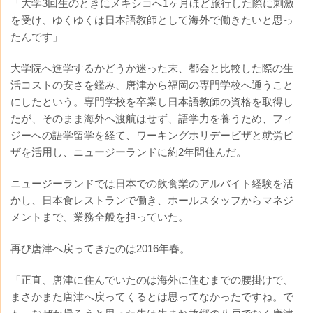
「大学3回生のときにメキシコへ1ヶ月ほど旅行した際に刺激
を受け、ゆくゆくは日本語教師として海外で働きたいと思っ
たんです」
大学院へ進学するかどうか迷った末、都会と比較した際の生
活コストの安さを鑑み、唐津から福岡の専門学校へ通うこと
にしたという。専門学校を卒業し日本語教師の資格を取得し
たが、そのまま海外へ渡航はせず、語学力を養うため、フィ
ジーへの語学留学を経て、ワーキングホリデービザと就労ビ
ザを活用し、ニュージーランドに約2年間住んだ。
ニュージーランドでは日本での飲食業のアルバイト経験を活
かし、日本食レストランで働き、ホールスタッフからマネジ
メントまで、業務全般を担っていた。
再び唐津へ戻ってきたのは2016年春。
「正直、唐津に住んでいたのは海外に住むまでの腰掛けで、
まさかまた唐津へ戻ってくるとは思ってなかったですね。で