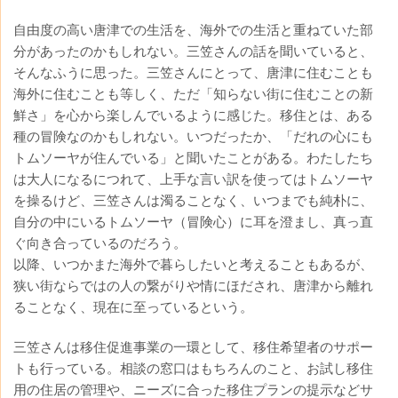
自由度の高い唐津での生活を、海外での生活と重ねていた部
分があったのかもしれない。三笠さんの話を聞いていると、
そんなふうに思った。三笠さんにとって、唐津に住むことも
海外に住むことも等しく、ただ「知らない街に住むことの新
鮮さ」を心から楽しんでいるように感じた。移住とは、ある
種の冒険なのかもしれない。いつだったか、「だれの心にも
トムソーヤが住んでいる」と聞いたことがある。わたしたち
は大人になるにつれて、上手な言い訳を使ってはトムソーヤ
を操るけど、三笠さんは濁ることなく、いつまでも純朴に、
自分の中にいるトムソーヤ（冒険心）に耳を澄まし、真っ直
ぐ向き合っているのだろう。
以降、いつかまた海外で暮らしたいと考えることもあるが、
狭い街ならではの人の繋がりや情にほだされ、唐津から離れ
ることなく、現在に至っているという。
三笠さんは移住促進事業の一環として、移住希望者のサポー
トも行っている。相談の窓口はもちろんのこと、お試し移住
用の住居の管理や、ニーズに合った移住プランの提示などサ