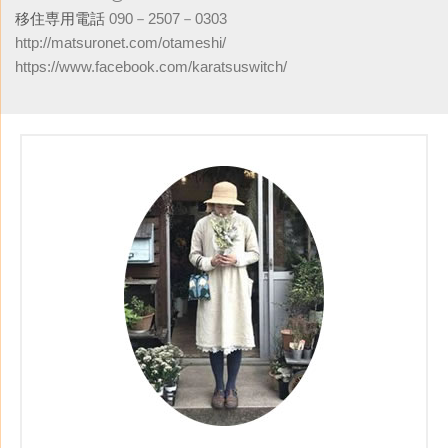
移住専用電話
090－2507－0303
http://matsuronet.com/otameshi/
https://www.facebook.com/karatsuswitch/