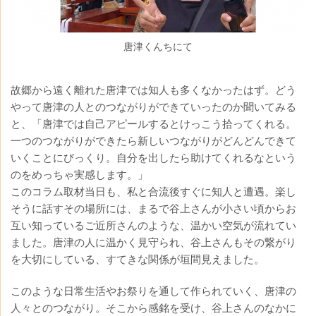
唐津くんちにて
故郷から遠く離れた唐津では知人も多くなかったはず。どう
やって唐津の人とのつながりができていったのか聞いてみる
と、「唐津では自己アピールするとけっこう拾ってくれる。
一つのつながりができたら新しいつながりがどんどんできて
いくことにびっくり。自分を出したら助けてくれるなという
のをめっちゃ実感します。」
このコラム取材当日も、私と合流後すぐに知人と遭遇。楽し
そうに話すその場所には、まるで谷上さんが小さい頃からお
互い知っているご近所さんのような、温かい空気が流れてい
ました。唐津の人に温かく見守られ、谷上さんもその繋がり
を大切にしている、すてきな関係が垣間見えました。
このような日常生活やお祭りを通して作られていく、唐津の
人々とのつながり。そこから感銘を受け、谷上さんのなかに