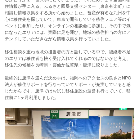
住情報が手に入る、ふるさと回帰支援センター（東京有楽町）に
相談し情報収集をする所から始めました。畜産が有名な九州を中
心に移住先を探していて、東京で開催している移住フェア等のイ
ベントに参加したり、オンラインの相談会に参加し、その中で気
になったエリアには、実際に足を運び、地域の移住担当の方にア
テンドしていただきながら情報収集を行っていました。
移住相談を重ね地域の担当者の方と話している中で、後継者不足
のエリアは移住者も快く受け入れてくれるのではないかと考え、
移住先の候補を長崎県・雲仙か佐賀県・唐津に絞りました。
最終的に唐津を選んだ決め手は、福岡へのアクセスの良さとNPO
法人が移住サポートを行なっていてサポートが充実していると感
じたからです。唐津ではお試し移住施設の運営も行っていて、移
住前に1ヶ月利用しました。