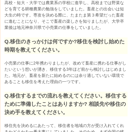
高校・短大・大学では農業系の学校に進学し、高校までは野菜な
どを育てる耕種農業の勉強をしていました。畜産との出会いは短
大生の時です。専攻を決める際に、たまたま第３希望だった畜産
に進むことになり、そこで畜産の楽しさを知りましたが、大学卒
業後は地元神奈川県で小売業の仕事をしていました。
Q.
移住のきっかけは何ですか?移住を検討し始めた
時期を教えてください。
小売業の仕事に2年携わりましたが、
改めて畜産に携わる仕事がし
たいという想いが湧き、移住する3年ほど前から検討しはじめまし
た。地元が、畜産を新たに始めるのには余り適していない環境で
あることも移住を考えた理由の一つです。
Q.
移住するまでの流れを教えてください。移住する
ために準備したことはありますか? 相談先や移住の
決め手を教えてください。
移住先を決めるにあたって、移住者を地域の方が受け入れてくれ
るかどうかを一番大事にしていました。そのため、まず全国の移