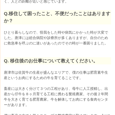
く、人との距離が近いと感じています。
Q.
移住して困ったこと、不便だったことはあります
か？
ひとり暮らしなので、怪我をした時や病気にかかった時が大変で
した。唐津には総合病院や診療所が多くありますが、自分のため
に救急車を呼ぶのに迷いがあったのでその時が一番困りました。
Q. 移住後のお仕事について教えてください。
唐津市は佐賀牛の生産が盛んなエリアで、僕の仕事は肥育素牛生
産というお肉にするための牛を育てることです。
畜産には大きく分けて３つの工程があり、母牛に人工授精し、出
産から仔牛を８ヶ月育てる工程に携わる繁殖農家。その後２年間
牛を大きく育てる肥育農家。牛を解体してお肉にする食肉センタ
ーがあります。